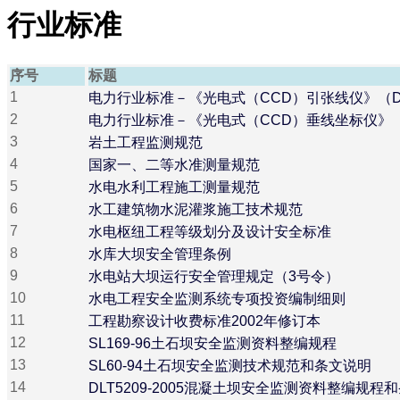
行业标准
序号
标题
1
电力行业标准－《光电式（CCD）引张线仪》（DL/T
2
电力行业标准－《光电式（CCD）垂线坐标仪》（DL/
3
岩土工程监测规范
4
国家一、二等水准测量规范
5
水电水利工程施工测量规范
6
水工建筑物水泥灌浆施工技术规范
7
水电枢纽工程等级划分及设计安全标准
8
水库大坝安全管理条例
9
水电站大坝运行安全管理规定（3号令）
10
水电工程安全监测系统专项投资编制细则
11
工程勘察设计收费标准2002年修订本
12
SL169-96土石坝安全监测资料整编规程
13
SL60-94土石坝安全监测技术规范和条文说明
14
DLT5209-2005混凝土坝安全监测资料整编规程