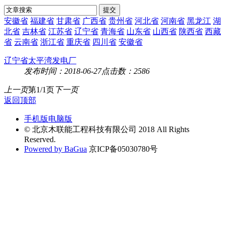
安徽省
福建省
甘肃省
广西省
贵州省
河北省
河南省
黑龙江
湖
北省
吉林省
江苏省
辽宁省
青海省
山东省
山西省
陕西省
西藏
省
云南省
浙江省
重庆省
四川省
安徽省
辽宁省太平湾发电厂
发布时间：2018-06-27
点击数：2586
上一页
第1/1页
下一页
返回顶部
手机版
电脑版
© 北京木联能工程科技有限公司 2018 All Rights
Reserved.
Powered by BaGua
京ICP备05030780号